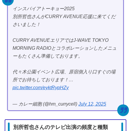
インスパイアトーキョー2025
別所哲也さんがCURRY AVENUE応援に来てくだ
さいました！
CURRY AVENUEエリアではJ-WAVE TOKYO
MORNING RADIOとコラボレーションしたメニュ
ーもたくさん準備しております。
代々木公園イベント広場、原宿側入り口すぐの場
所でお待ちしております！…
pic.twitter.com/eyktRypHZy
— カレー細胞 (@hm_currycell)
July 12, 2025
別所哲也さんのテレビ出演の頻度と種類