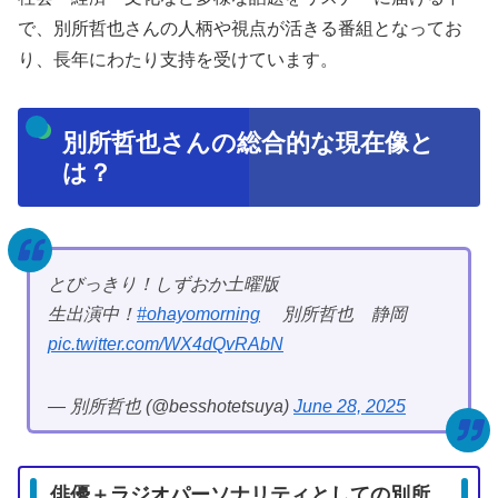
で、別所哲也さんの人柄や視点が活きる番組となってお
り、長年にわたり支持を受けています。
別所哲也さんの総合的な現在像と
は？
とびっきり！しずおか土曜版
生出演中！
#ohayomorning
別所哲也 静岡
pic.twitter.com/WX4dQvRAbN
— 別所哲也 (@besshotetsuya)
June 28, 2025
俳優＋ラジオパーソナリティとしての別所