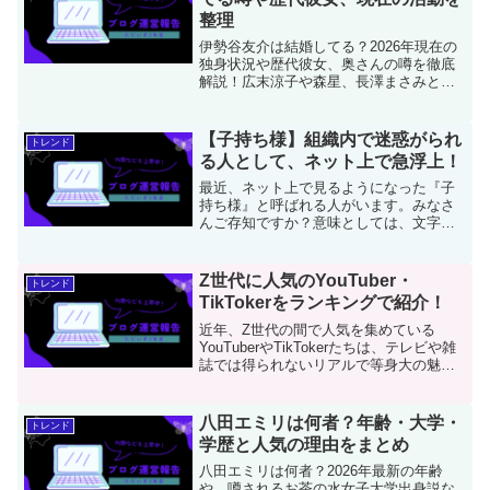
整理
伊勢谷友介は結婚してる？2026年現在の
独身状況や歴代彼女、奥さんの噂を徹底
解説！広末涼子や森星、長澤まさみとの
交際歴から、自叙伝『自刻像』で語られ
た結婚観まで詳しく紹介します。俳優復
帰を果たし、独自のライフスタイルを貫
【子持ち様】組織内で迷惑がられ
トレンド
く彼の今に迫ります。
る人として、ネット上で急浮上！
最近、ネット上で見るようになった『子
持ち様』と呼ばれる人がいます。みなさ
んご存知ですか？意味としては、文字の
ままで、子育て中の人を皮肉を込めて、
そう呼ぶようです。そういう私も長男・
長女を持った『子持ち様』となります。
Z世代に人気のYouTuber・
トレンド
👉他にも社会問題に関する...
TikTokerをランキングで紹介！
近年、Z世代の間で人気を集めている
YouTuberやTikTokerたちは、テレビや雑
誌では得られないリアルで等身大の魅力
を発信し、爆発的な支持を集めていま
す。彼らは単なるインフルエンサーでは
なく、Z世代にとって憧れの存在であり、
八田エミリは何者？年齢・大学・
トレンド
日々の情報...
学歴と人気の理由をまとめ
八田エミリは何者？2026年最新の年齢
や、噂されるお茶の水女子大学出身説な