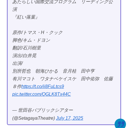
あたらしい国際交流プログラム リーディング公
演
『紅い落葉』
原作/トマス・H・クック
脚色/キム・ドヨン
翻訳/石川樹里
演出/白井晃
出演/
別所哲也 朝海ひかる 音月桂 田中亨
有川マコト ワタナベケイスケ 田中佑弥 佐藤
Ｂ作
https://t.co/ii8FuLtcs9
pic.twitter.com/QGLK8Tx44C
— 世田谷パブリックシアター
(@SetagayaTheatre)
July 17, 2025