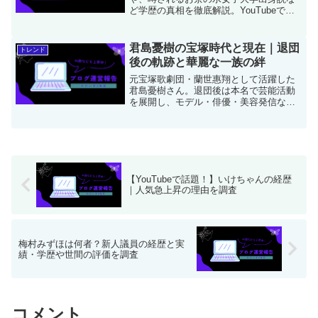
ど学歴の真相を徹底解説。YouTubeで注
目を集めたきっかけや、バイク・ゲーム
実況など多才な活動の裏側、圧倒的な支
持を得る「知性と戦略」の秘密をわかり
君島憂樹の宝塚時代と現在｜退団
トレンド
やすく整理します。
後の軌跡と華麗な一族の絆
元宝塚歌劇団・蘭世惠翔として活躍した
君島憂樹さん。退団後は本名で芸能活動
を展開し、モデル・俳優・美容発信など
多方面で活躍。華麗な君島ファミリーの
絆と、彼女が歩む軌跡を丁寧に紹介しま
す。
【YouTubeで話題！】いけちゃんの経歴
｜人気急上昇の理由を調査
梅村みずほは何者？新人議員の経歴と実
績・学歴や世間の評価を調査
コメント