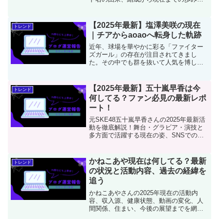
メンバー紹介、音楽性の魅力、最新作
『bouquet』やZeppツアー情報まで詳し
く解説。
【2025年最新】塩澤美咲の現在
トレンド
｜チアからaoaoへ転身した軌跡
近年、球場を華やかに彩る「ファイター
ズガール」の存在が注目されてきまし
た。その中でも群を抜いて人気を博して
いたのが、2024年まで北海道日本ハムフ
ァイターズの公式チアリーダーとして活
躍していた塩澤美咲さんです。愛らしい
【2025年最新】五十嵐早香は今
トレンド
ルックスとキレのあるパ...
何してる？ファン必見の最新レポ
ート！
元SKE48五十嵐早香さんの2025年最新活
動を徹底解説！舞台・グラビア・演技と
多方面で活躍する現在の姿、SNSでの素
顔、ファンとの交流、今後の展望まで詳
しくご紹介。帰国子女の才能と成長への
意欲で輝き続ける彼女の魅力をファン目
かねこあや現在は何してる？最新
トレンド
線でお届けします。
の状況と活動内容、過去の経緯を
追う
かねこあやさんの2025年現在の活動内
容、収入源、健康状態、動画の変化、人
間関係、住まい、今後の展望までを網羅
的に解説。過去の炎上や困難を乗り越え