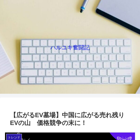
ハルユキ奮闘記
【広がるEV墓場】中国に広がる売れ残り
EVの山 価格競争の末に！
トレンド