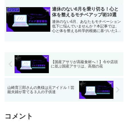
た今に迫ります。
連休のない6月を乗り切る！心と
トレンド
体を整えるモチベアップ術10選
連休のない6月、あなたもモチベーション
低下に悩んでいませんか？本記事では、
心と体を整える科学的根拠に基づいた10
のモチベアップ術をご紹介します。マイ
クロバケーションの取り入れ方、モーニ
ングルーティンの効果的な構築法、ワー
クスペースの最適化、食事と睡眠の質向
上のコツなど、すぐに実践できる方法を
解説。小さな達成感の積み重ね方や、香
【国産アサリが高級食材へ！】今や店頭
りの力、人との繋がり、テクノロジーの
に並ぶ国産アサリは、高嶺の花
活用術まで、あなたに合った方法がきっ
と見つかります。実践的なアドバイスと
ランキングで、連休砂漠を乗り切り、充
実した6月を過ごしましょう！
山崎育三郎さんの奥様は元アイドル！芸
能夫婦が育てる３人の子供達
コメント