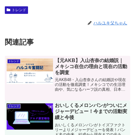
トレンド
ハルユキ父ちゃん
関連記事
【元AKB】入山杏奈の結婚説｜
トレンド
メキシコ在住の理由と現在の活動
を調査
元AKB48・入山杏奈さんの結婚説や現在
の活動を徹底調査！メキシコでの生活理
由や、気になるハーフ説の真相、日本と
メキシコを行き来する「2拠点生活」の現
在地を詳しく解説します。海外での挑戦
を経て、女優として進化を続ける彼女の
おいしくるメロンパンがついにメ
トレンド
最新情報をチェック。
ジャーデビュー！今までの活動実
績と今後
おいしくるメロンパンがトイズファクト
リーよりメジャーデビューを発表！バン
ド名の由来、結成から現在までの歩み、