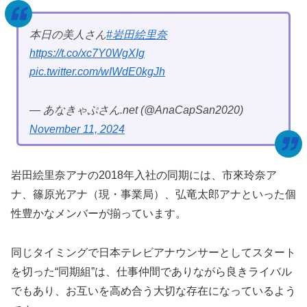
本日の美人さん
#岩田絵里奈
https://t.co/xc7Y0WgXIg
pic.twitter.com/wIWdE0kgJh
— あなきゃぷさん.net (@AnaCapSan2020)
November 11, 2024
岩田絵里奈アナの2018年入社の同期には、市來玲奈ア
ナ、篠原光アナ（現・事業局）、弘竜太郎アナといった個
性豊かなメンバーが揃っています。
同じタイミングで日本テレビアナウンサーとしてスタート
を切った“同期組”は、仕事仲間でありながら良きライバル
でもあり、お互いを高め合う大切な存在になっているよう