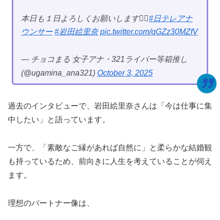
本日も１日よろしくお願いします🙂‍↕️
#日テレアナ
ウンサー
#岩田絵里奈
pic.twitter.com/qGZz30MZfV
— チョコまる 女子アナ・321ライバー等箱推し
(@ugamina_ana321)
October 3, 2025
過去のインタビューで、岩田絵里奈さんは「今は仕事に集
中したい」と語っています。
一方で、「素敵なご縁があれば自然に」と柔らかな結婚観
も持っているため、前向きに人生を考えていることが伺え
ます。
理想のパートナー像は、