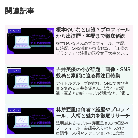
関連記事
榎本ゆいなとは誰？プロフィール
トレンド
から出演歴・学歴まで徹底解説
榎本ゆいなさんのプロフィール、学歴、
出演歴、SNS活動を徹底解説。「王様の
ブランチ」で注目の現役女子大生タレン
トの魅力に迫ります。
吉井美優の今が話題！画像・SNS
トレンド
投稿と素顔に迫る再注目特集
アイドルグループ解散後、SNSで再び注
目を集める吉井美優さん。近況・恋愛
観・家族との絆・モデル活動など、“素顔
の魅力”に迫る最新特集。自然体で輝く彼
女の今を紹介します。
林芽亜里は何者？経歴やプロフィ
トレンド
ール、人柄と魅力を徹底リサーチ
透明感あるモデル林芽亜里さんの経歴や
プロフィール、芸能界入りのきっかけ、
出演作、人柄やファッションのこだわり
を徹底紹介。何者なのかを多角的に解説