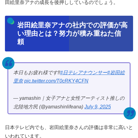
田絵里奈アナの成長を後押ししているのでしょう。
岩田絵里奈アナの社内での評価が高
い理由とは？努力が積み重ねた信
頼
本日もお疲れ様です‼️
#日テレアナウンサー
#岩田絵
里奈
pic.twitter.com/T0cRKY4CFN
— yamashin｜女子アナと女性アーティスト推しの
北陸地方民 (@yamashinlifeana)
July 9, 2025
日本テレビ内でも、岩田絵里奈さんの評価は非常に高いと
いわれています。