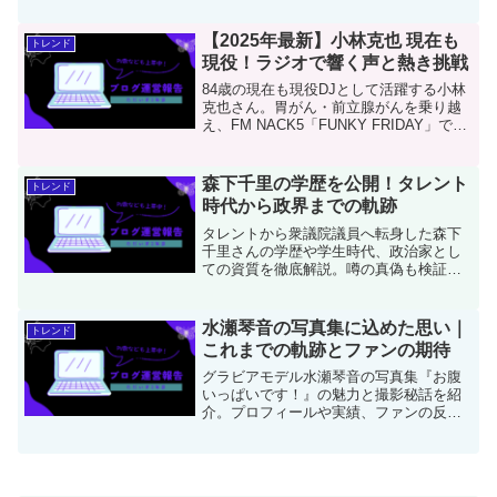
します。
【2025年最新】小林克也 現在も
トレンド
現役！ラジオで響く声と熱き挑戦
84歳の現在も現役DJとして活躍する小林
克也さん。胃がん・前立腺がんを乗り越
え、FM NACK5「FUNKY FRIDAY」で週
9時間の生放送を継続。2025年最新の活動
状況、ハワイ中継成功、講演活動まで詳
しく紹介。声の巨人の熱き挑戦を応援！
森下千里の学歴を公開！タレント
トレンド
時代から政界までの軌跡
タレントから衆議院議員へ転身した森下
千里さんの学歴や学生時代、政治家とし
ての資質を徹底解説。噂の真偽も検証
し、異色のキャリアの真相に迫ります。
水瀬琴音の写真集に込めた思い｜
トレンド
これまでの軌跡とファンの期待
グラビアモデル水瀬琴音の写真集『お腹
いっぱいです！』の魅力と撮影秘話を紹
介。プロフィールや実績、ファンの反
応、今後の活躍も徹底解説！