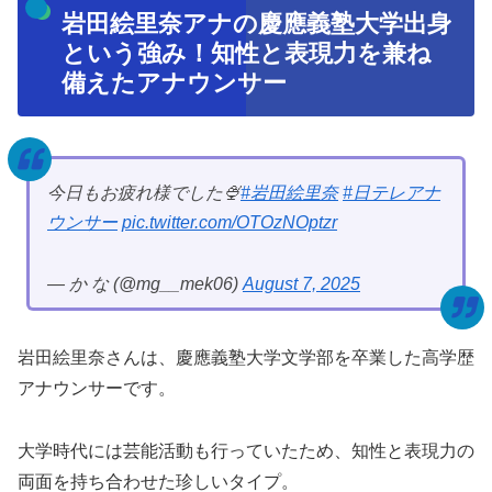
岩田絵里奈アナの慶應義塾大学出身
という強み！知性と表現力を兼ね
備えたアナウンサー
今日もお疲れ様でした🍨
#岩田絵里奈
#日テレアナ
ウンサー
pic.twitter.com/OTOzNOptzr
— か な (@mg__mek06)
August 7, 2025
岩田絵里奈さんは、慶應義塾大学文学部を卒業した高学歴
アナウンサーです。
大学時代には芸能活動も行っていたため、知性と表現力の
両面を持ち合わせた珍しいタイプ。