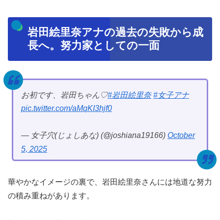
岩田絵里奈アナの過去の失敗から成
長へ。努力家としての一面
お初です、岩田ちゃん♡
#岩田絵里奈
#女子アナ
pic.twitter.com/aMqKI3hjf0
— 女子穴(じょしあな) (@joshiana19166)
October
5, 2025
華やかなイメージの裏で、岩田絵里奈さんには地道な努力
の積み重ねがあります。