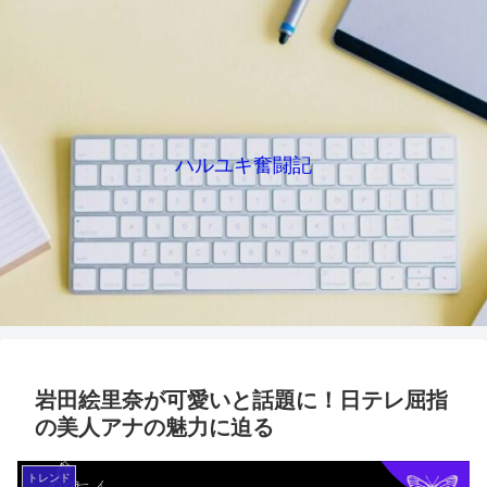
ハルユキ奮闘記
岩田絵里奈が可愛いと話題に！日テレ屈指
の美人アナの魅力に迫る
トレンド