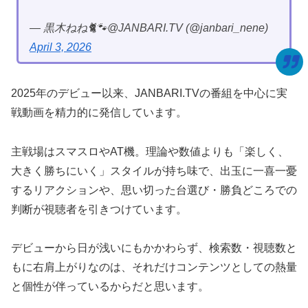
— 黒木ねね🐈🐾@JANBARI.TV (@janbari_nene)
April 3, 2026
2025年のデビュー以来、JANBARI.TVの番組を中心に実
戦動画を精力的に発信しています。
主戦場はスマスロやAT機。理論や数値よりも「楽しく、
大きく勝ちにいく」スタイルが持ち味で、出玉に一喜一憂
するリアクションや、思い切った台選び・勝負どころでの
判断が視聴者を引きつけています。
デビューから日が浅いにもかかわらず、検索数・視聴数と
もに右肩上がりなのは、それだけコンテンツとしての熱量
と個性が伴っているからだと思います。