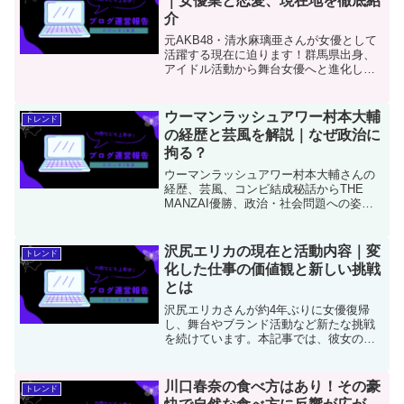
｜女優業と恋愛、現在地を徹底紹
介
元AKB48・清水麻璃亜さんが女優として
活躍する現在に迫ります！群馬県出身、
アイドル活動から舞台女優へと進化した
彼女の経歴や代表作を詳しく紹介。さら
に、共演がきっかけで真剣交際に発展し
た俳優・高品雄基さんとのエピソードも
ウーマンラッシュアワー村本大輔
トレンド
深掘りします。舞台稽古で育まれた信頼
の経歴と芸風を解説｜なぜ政治に
関係や、プライベートでの温かな支え合
拘る？
いぶり、二人の結婚観についても徹底解
説。努力家でありながらナチュラルな魅
ウーマンラッシュアワー村本大輔さんの
力を放つ清水麻璃亜さんのこれからに注
経歴、芸風、コンビ結成秘話からTHE
目です！
MANZAI優勝、政治・社会問題への姿
勢、そして海外挑戦までを徹底解説。信
念に生きる芸人像に迫ります。
沢尻エリカの現在と活動内容｜変
トレンド
化した仕事の価値観と新しい挑戦
とは
沢尻エリカさんが約4年ぶりに女優復帰
し、舞台やブランド活動など新たな挑戦
を続けています。本記事では、彼女の現
在の仕事や活動内容、変化した価値観、
そして今後の展望を詳しく紹介します。
川口春奈の食べ方はあり！その豪
トレンド