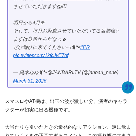
させていただきます🙌🏻
明日から4月🌸
そして、毎月お邪魔させていただいてる店舗様✨
まずは良番からだなっ🔥
ぜひ遊びに来てくださいっ🐈🐾
#PR
pic.twitter.com/1kfcJvE7df
— 黒木ねね🐈🐾@JANBARI.TV (@janbari_nene)
March 31, 2026
スマスロやAT機は、出玉の波が激しい分、演者のキャラ
クターが如実に出る機種です。
大当たりを引いたときの爆発的なリアクション、逆に飲ま
れていくときの正直すぎるコメント。この振れ幅の大きさ