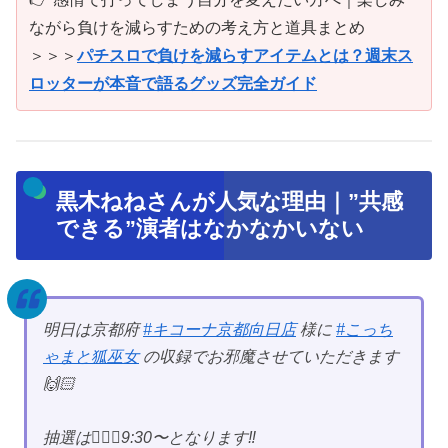
ながら負けを減らすための考え方と道具まとめ
＞＞＞
パチスロで負けを減らすアイテムとは？週末ス
ロッターが本音で語るグッズ完全ガイド
黒木ねねさんが人気な理由｜”共感
できる”演者はなかなかいない
明日は京都府
#キコーナ京都向日店
様に
#こっち
ゃまと狐巫女
の収録でお邪魔させていただきます
🙌🏻
抽選は💁🏻‍♀️9:30〜となります‼︎