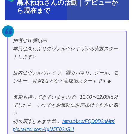
黒木ねねさんの活動｜デビューか
ら現在まで
抽選は16番🙌🏻
本日は久しぶりのヴァルヴレイヴから実践スター
トします✨
店内はヴァルヴレイヴ、🆕カバネリ、グール、モ
ンキー、炎炎2などなど高稼働スタートです🔥
名刺も持ってきていますので、11:00〜12:00以外
でしたら、いつでもお気軽にお声掛けください🙈
✨
初来店楽しみます😋…
https://t.co/FQD0B2nMtX
pic.twitter.com/4gN5E02uSH