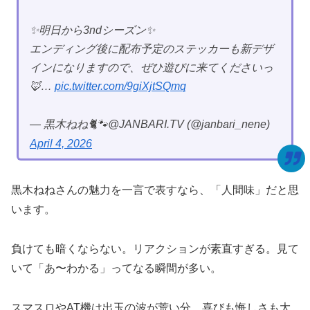
✨明日から3ndシーズン✨
エンディング後に配布予定のステッカーも新デザ
インになりますので、ぜひ遊びに来てくださいっ
🦊…
pic.twitter.com/9giXjtSQmq
— 黒木ねね🐈🐾@JANBARI.TV (@janbari_nene)
April 4, 2026
黒木ねねさんの魅力を一言で表すなら、「人間味」だと思
います。
負けても暗くならない。リアクションが素直すぎる。見て
いて「あ〜わかる」ってなる瞬間が多い。
スマスロやAT機は出玉の波が荒い分、喜びも悔しさも大