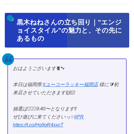
黒木ねねさんの立ち回り｜”エンジ
ョイスタイル”の魅力と、その先に
あるもの
おはようございます🐈🐾
本日は福岡県
#ユーコーラッキー福間店
様に🔰初
来店させていただきます🙌🏻
抽選は💁🏻‍♀️9:40〜となります‼︎
ぜひ遊びに来てくださいっ✨
#PR
https://t.co/Hg9gR4xxcT