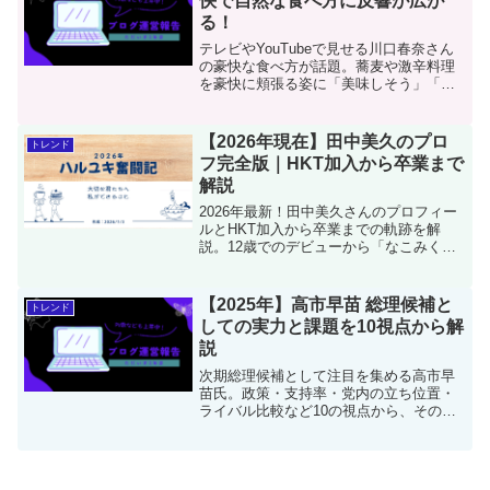
快で自然な食べ方に反響が広が
る！
テレビやYouTubeで見せる川口春奈さん
の豪快な食べ方が話題。蕎麦や激辛料理
を豪快に頬張る姿に「美味しそう」「自
然体で素敵」と反響が広がる一方で賛否
も。彼女の豪快さに隠れた人間らしさと
魅力を深掘りします。
【2026年現在】田中美久のプロ
トレンド
フ完全版｜HKT加入から卒業まで
解説
2026年最新！田中美久さんのプロフィー
ルとHKT加入から卒業までの軌跡を解
説。12歳でのデビューから「なこみく」
としての活躍、2023年末の卒業を経て、
am合同会社所属の女優・タレントとして
躍進する現在の活動までを一本の線でま
【2025年】高市早苗 総理候補と
トレンド
とめました。
しての実力と課題を10視点から解
説
次期総理候補として注目を集める高市早
苗氏。政策・支持率・党内の立ち位置・
ライバル比較など10の視点から、その可
能性と課題を徹底分析します。