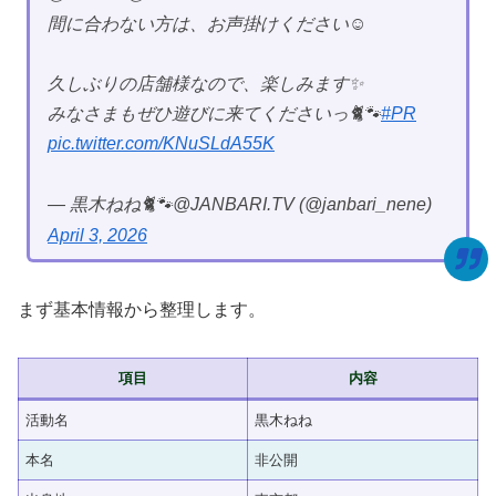
間に合わない方は、お声掛けください☺️
久しぶりの店舗様なので、楽しみます✨
みなさまもぜひ遊びに来てくださいっ🐈🐾
#PR
pic.twitter.com/KNuSLdA55K
— 黒木ねね🐈🐾@JANBARI.TV (@janbari_nene)
April 3, 2026
まず基本情報から整理します。
項目
内容
活動名
黒木ねね
本名
非公開