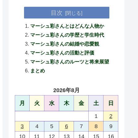
目次
マーシュ彩さんとはどんな人物か
マーシュ彩さんの学歴と学生時代
マーシュ彩さんの結婚や恋愛観
マーシュ彩さんの活動と評価
マーシュ彩さんのルーツと将来展望
まとめ
2026年8月
月
火
水
木
金
土
日
1
2
3
4
5
6
7
8
9
10
11
12
13
14
15
16