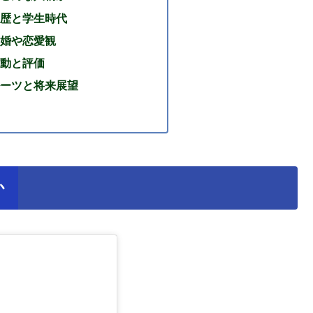
歴と学生時代
婚や恋愛観
動と評価
ーツと将来展望
か