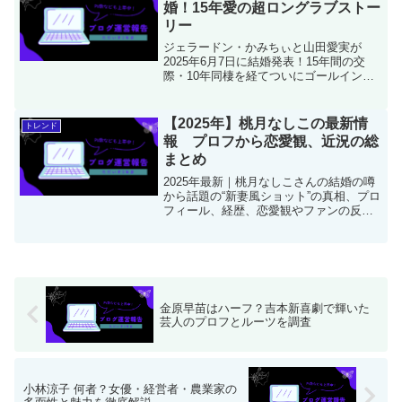
婚！15年愛の超ロングラブストー
リー
ジェラードン・かみちぃと山田愛実が
2025年6月7日に結婚発表！15年間の交
際・10年同棲を経てついにゴールイン。
出会いから馴れ初め、プロポーズまでの
感動ストーリーを詳しく紹介。芸人同士
の絆と愛に満ちた結婚エピソードをお届
【2025年】桃月なしこの最新情
トレンド
けします。
報 プロフから恋愛観、近況の総
まとめ
2025年最新｜桃月なしこさんの結婚の噂
から話題の“新妻風ショット”の真相、プロ
フィール、経歴、恋愛観やファンの反応
までを網羅的に解説。魅力と今後の展望
に迫ります。
金原早苗はハーフ？吉本新喜劇で輝いた
芸人のプロフとルーツを調査
小林涼子 何者？女優・経営者・農業家の