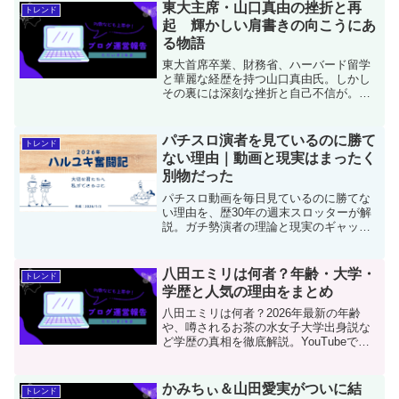
東大主席・山口真由の挫折と再
トレンド
起 輝かしい肩書きの向こうにあ
る物語
東大首席卒業、財務省、ハーバード留学
と華麗な経歴を持つ山口真由氏。しかし
その裏には深刻な挫折と自己不信が。官
僚・弁護士時代の失敗から学んだ「自分
軸で生きる」哲学とは？現代キャリアウ
ーマンが学ぶべき再起の物語を詳しく解
パチスロ演者を見ているのに勝て
トレンド
説します。再試行Claudeは間違えること
ない理由｜動画と現実はまったく
があります。回答内容を必ずご確認くだ
別物だった
さい。
パチスロ動画を毎日見ているのに勝てな
い理由を、歴30年の週末スロッターが解
説。ガチ勢演者の理論と現実のギャッ
プ、動画の「ヒキ」に惑わされる危険性
を深掘りします。5スロでの楽しみ方や技
術介入機の魅力など、長く趣味として続
八田エミリは何者？年齢・大学・
トレンド
けるコツを伝授！
学歴と人気の理由をまとめ
八田エミリは何者？2026年最新の年齢
や、噂されるお茶の水女子大学出身説な
ど学歴の真相を徹底解説。YouTubeで注
目を集めたきっかけや、バイク・ゲーム
実況など多才な活動の裏側、圧倒的な支
持を得る「知性と戦略」の秘密をわかり
かみちぃ＆山田愛実がついに結
トレンド
やすく整理します。