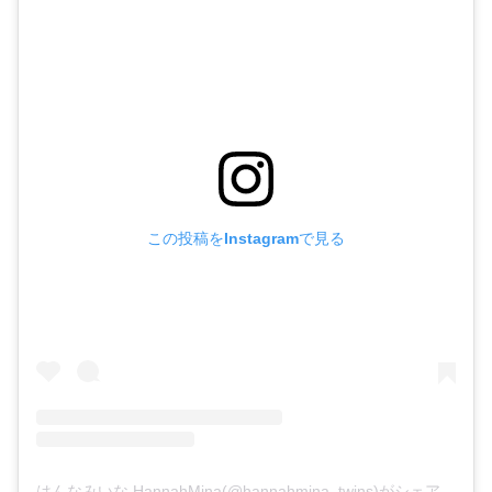
この投稿をInstagramで見る
はんなみいな HannahMina(@hannahmina_twins)がシェアした投稿