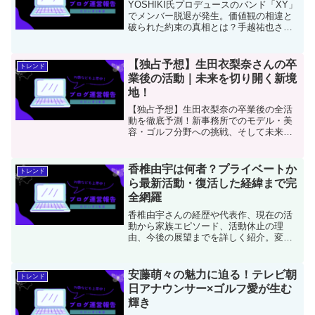
YOSHIKI氏プロデュースのバンド「XY」
でメンバー脱退が発生。価値観の相違と
破られた約束の真相とは？手越祐也さん
加入で新体制となったXYの今後と、プロ
デューサー・YOSHIKIの手腕を徹底分
析。ファンの声も交えて詳しく解説しま
【独占予想】生田衣梨奈さんの卒
トレンド
す。
業後の活動｜未来を切り開く新境
地！
【独占予想】生田衣梨奈の卒業後の全活
動を徹底予測！新事務所でのモデル・美
容・ゴルフ分野への挑戦、そして未来を
切り開く「表現者」としての新境地に迫
ります。
香椎由宇は何者？プライベートか
トレンド
ら最新活動・復活した経緯まで完
全網羅
香椎由宇さんの経歴や代表作、現在の活
動から家族エピソード、活動休止の理
由、今後の展望までを詳しく紹介。変わ
らぬ美しさと演技力で再注目される魅力
を徹底解説。
安藤萌々の魅力に迫る！テレビ朝
トレンド
日アナウンサー×ゴルフ愛が生む
輝き