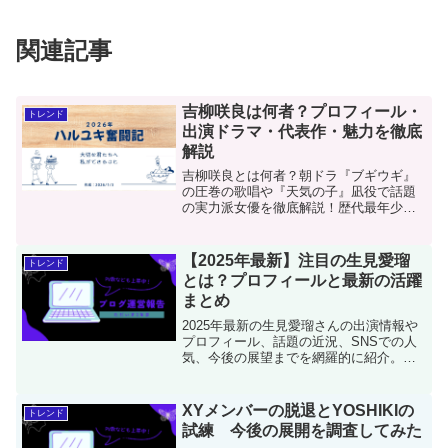
関連記事
吉柳咲良は何者？プロフィール・
トレンド
出演ドラマ・代表作・魅力を徹底
解説
吉柳咲良とは何者？朝ドラ『ブギウギ』
の圧巻の歌唱や『天気の子』凪役で話題
の実力派女優を徹底解説！歴代最年少で
ホリプロTSCグランプリを受賞し、舞台
『ピーター・パン』主演を6年務めた確か
な経歴や出演ドラマ、1st写真集の魅力を
【2025年最新】注目の生見愛瑠
トレンド
詳しく紹介します。
とは？プロフィールと最新の活躍
まとめ
2025年最新の生見愛瑠さんの出演情報や
プロフィール、話題の近況、SNSでの人
気、今後の展望までを網羅的に紹介。多
方面で活躍中の彼女の“今”に迫ります。
XYメンバーの脱退とYOSHIKIの
トレンド
試練 今後の展開を調査してみた