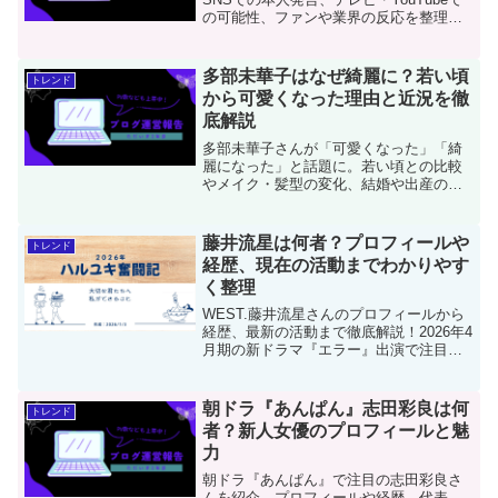
の可能性、ファンや業界の反応を整理
し、現時点で見える復帰の兆しを200文字
以内でわかりやすく解説します。
多部未華子はなぜ綺麗に？若い頃
トレンド
から可愛くなった理由と近況を徹
底解説
多部未華子さんが「可愛くなった」「綺
麗になった」と話題に。若い頃との比較
やメイク・髪型の変化、結婚や出産の影
響、女優としての成長、SNSで囁かれる
噂まで、多角的に検証し彼女の魅力の真
相に迫ります。
藤井流星は何者？プロフィールや
トレンド
経歴、現在の活動までわかりやす
く整理
WEST.藤井流星さんのプロフィールから
経歴、最新の活動まで徹底解説！2026年4
月期の新ドラマ『エラー』出演で注目を
集める彼の「何者？」という疑問を紐解
きます。主演作『ぜんぶ、あなたのため
だから』を経て、俳優として進化を続け
朝ドラ『あんぱん』志田彩良は何
トレンド
る彼の魅力をチェック！
者？新人女優のプロフィールと魅
力
朝ドラ『あんぱん』で注目の志田彩良さ
んを紹介。プロフィールや経歴、代表