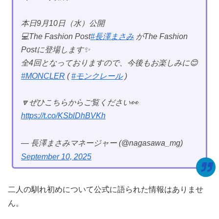
本日9月10日（水）公開
💻The Fashion Post
#長澤まさみ
がThe Fashion
Postに登場します✨
全4回となっておりますので、今後もお楽しみに😊
#MONCLER
(
#モンクレール
)
🔽ぜひこちらからご覧ください👀
https://t.co/KSblDhBVKh
— 長澤まさみマネージャー (@nagasawa_mg)
September 10, 2025
二人の馴れ初めについて公式に語られた情報はありませ
ん。