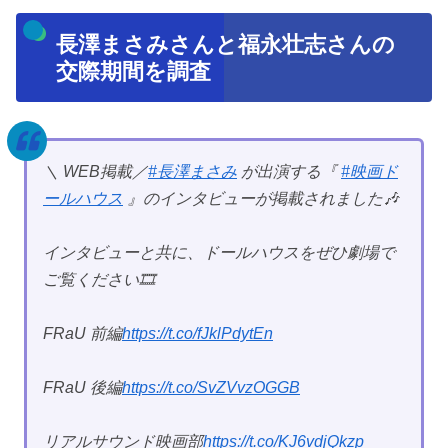
長澤まさみさんと福永壮志さんの
交際期間を調査
＼ WEB掲載／
#長澤まさみ
が出演する『
#映画ド
ールハウス
』のインタビューが掲載されました🎶
インタビューと共に、ドールハウスをぜひ劇場で
ご覧ください🎞️
FRaU 前編
https://t.co/fJklPdytEn
FRaU 後編
https://t.co/SvZVvzOGGB
リアルサウンド映画部
https://t.co/KJ6vdjQkzp