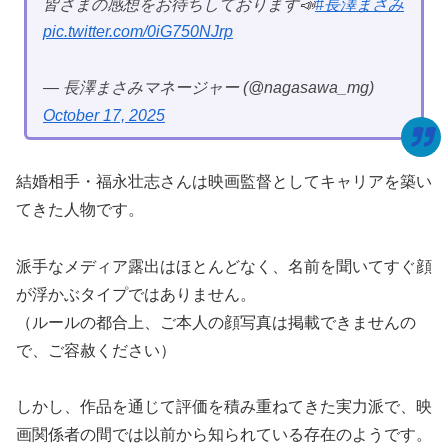
皆さまの感想をお待ちしております📣
#長澤まさみ
pic.twitter.com/0iG750NJrp
— 長澤まさみマネージャー (@nagasawa_mg)
October 17, 2025
結婚相手・福永壮志さんは映画監督としてキャリアを築い
てきた人物です。
派手なメディア露出はほとんどなく、名前を聞いてすぐ顔
が浮かぶタイプではありません。
（ルールの都合上、ご本人の顔写真は掲載できませんの
で、ご容赦ください）
しかし、作品を通じて評価を積み重ねてきた実力派で、映
画関係者の間では以前から知られている存在のようです。