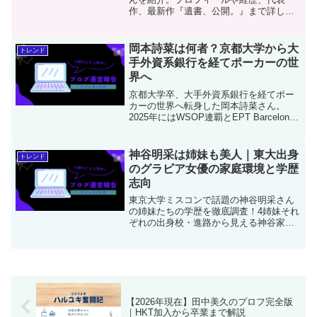
作、最新作『遺書、公開。』まで詳しく
解説し、彼女が“何者”かを分かりやすくま
とめます。
岡本詩菜は何者？京都大学から大
トレンド
手外資系銀行を経てポーカーの世
界へ
京都大学卒、大手外資系銀行を経てポー
カーの世界へ転身した岡本詩菜さん。
2025年にはWSOP連覇とEPT Barcelona
制覇で日本人女性初の快挙を達成。知性
と覚悟で安定を捨て、挑戦を選んだ彼女
の生き方を追います。
神谷明采は姉妹も美人｜東大出身
トレンド
のグラビア女優の家庭環境と学歴
志向
東京大学ミスコンで話題の神谷明采さん
の姉妹たちの学歴を徹底調査！4姉妹それ
ぞれの出身校・進路から見える神谷家の
教育方針とは？長女は青学理工学部、三
女は専門学校でトリマー志望など、多様
な道を歩む美姉妹の魅力に迫ります。
SNSで注目の神谷姉妹の全貌を詳しく解
説。
【2026年現在】田中美久のプロフ完全版
｜HKT加入から卒業まで解説