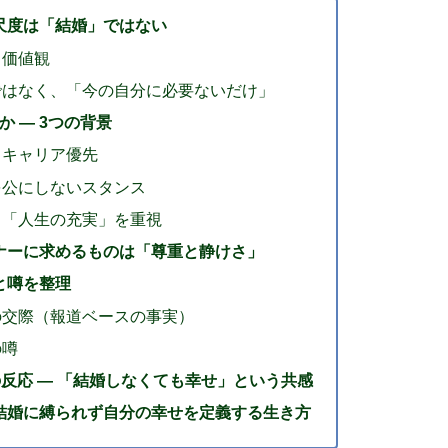
の尺度は「結婚」ではない
る価値観
ではなく、「今の自分に必要ないだけ」
 — 3つの背景
とキャリア優先
を公にしないスタンス
も「人生の充実」を重視
トナーに求めるものは「尊重と静けさ」
と噂を整理
の交際（報道ベースの事実）
の噂
反応 — 「結婚しなくても幸せ」という共感
、結婚に縛られず自分の幸せを定義する生き方