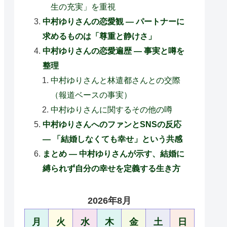
生の充実」を重視
中村ゆりさんの恋愛観 — パートナーに
求めるものは「尊重と静けさ」
中村ゆりさんの恋愛遍歴 — 事実と噂を
整理
中村ゆりさんと林遣都さんとの交際
（報道ベースの事実）
中村ゆりさんに関するその他の噂
中村ゆりさんへのファンとSNSの反応
— 「結婚しなくても幸せ」という共感
まとめ — 中村ゆりさんが示す、結婚に
縛られず自分の幸せを定義する生き方
2026年8月
月
火
水
木
金
土
日