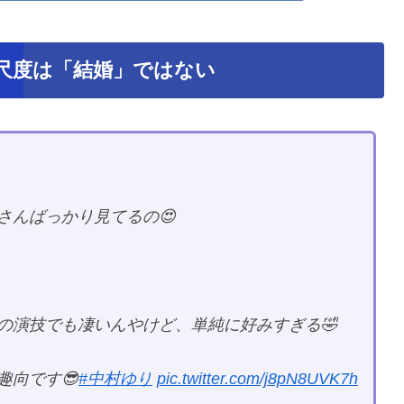
の尺度は「結婚」ではない
さんばっかり見てるの😍
の演技でも凄いんやけど、単純に好みすぎる🤣
趣向です😎
#中村ゆり
pic.twitter.com/j8pN8UVK7h