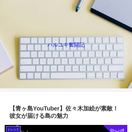
ハルユキ奮闘記
【青ヶ島YouTuber】佐々木加絵が素敵！
彼女が届ける島の魅力
トレンド