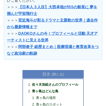
ひご覧ください。
＞＞＞
【日本人３人目】大西卓哉がISSの船長に 夢を
掴んだ宇宙飛行士
＞＞＞
宮近海斗が彩るドラマと主題歌の世界｜過去作
から最新情報まで
＞＞＞
DAOKOさんの今！プロフィールと活動 天才ア
ーティストに見える世界
＞＞＞
阿部俊子 経歴まとめ｜医療現場と教育改革をつ
なぐ政治家の軌跡
目次
佐々木加絵さんのプロフィール
青ヶ島はどんな島
青ヶ島の場所
青ヶ島のスポット