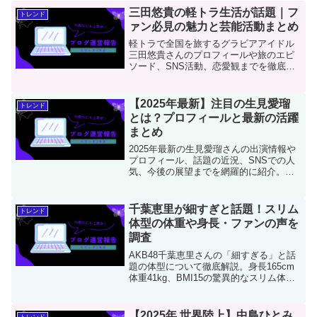
三田悠貴の軽トラ生活が話題｜フ
トレンド
ァン必見の魅力と芸能活動まとめ
軽トラで全国を旅するグラビアアイドル
三田悠貴さんのプロフィールや旅のエピ
ソード、SNS活動、恋愛観までを徹底紹
介！素の魅力が詰まった注目記事です。
【2025年最新】注目の生見愛瑠
トレンド
とは？プロフィールと最新の活躍
まとめ
2025年最新の生見愛瑠さんの出演情報や
プロフィール、話題の近況、SNSでの人
気、今後の展望までを網羅的に紹介。多
方面で活躍中の彼女の“今”に迫ります。
千葉恵里が細すぎと話題！スリム
トレンド
体型の体重や身長・ファンの声を
調査
AKB48千葉恵里さんの「細すぎる」と話
題の体型について徹底解説。身長165cm
体重41kg、BMI15の驚異的なスリム体型
の秘密とは？写真集で注目されたスタイ
ル維持の方法、ファンの心配の声、プロ
意識に基づく食事管理まで詳しく紹介。
【2025年 世界陸上】中島ひとみ
トレンド