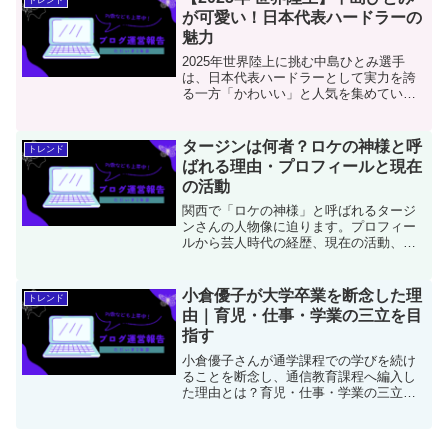
健康面への配慮も含めて千葉恵里さんの
が可愛い！日本代表ハードラーの
美意識と努力の全貌に迫ります。
魅力
2025年世界陸上に挑む中島ひとみ選手
は、日本代表ハードラーとして実力を誇
る一方「かわいい」と人気を集めていま
す。プロフィールや成績、性格、SNSで
の素顔、今後の大会予定までファン目線
で魅力を徹底紹介します。
タージンは何者？ロケの神様と呼
トレンド
ばれる理由・プロフィールと現在
の活動
関西で「ロケの神様」と呼ばれるタージ
ンさんの人物像に迫ります。プロフィー
ルから芸人時代の経歴、現在の活動、世
間の声や今後の展望までをわかりやすく
解説します。
小倉優子が大学卒業を断念した理
トレンド
由｜育児・仕事・学業の三立を目
指す
小倉優子さんが通学課程での学びを続け
ることを断念し、通信教育課程へ編入し
た理由とは？育児・仕事・学業の三立に
挑んだ軌跡を振り返り、白百合女子大学
での挑戦から日本女子大学食物学科への
転身という、自分らしい学びの道を選ん