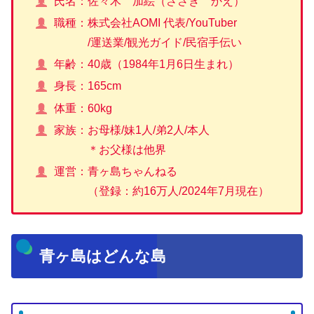
氏名：佐々木 加絵（ささき かえ）
職種：株式会社AOMI 代表/YouTuber
/運送業/観光ガイド/民宿手伝い
年齢：40歳（1984年1月6日生まれ）
身長：165cm
体重：60kg
家族：お母様/妹1人/弟2人/本人
＊お父様は他界
運営：青ヶ島ちゃんねる
（登録：約16万人/2024年7月現在）
青ヶ島はどんな島