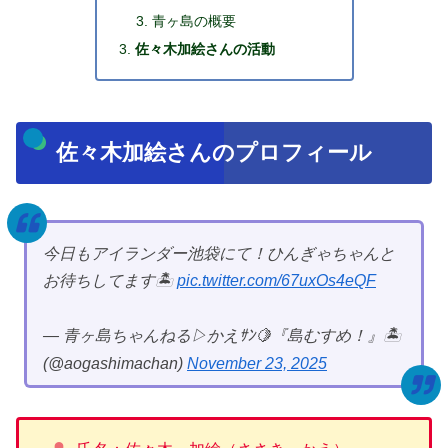
青ヶ島の概要
佐々木加絵さんの活動
佐々木加絵さんのプロフィール
今日もアイランダー池袋にて！ひんぎゃちゃんと
お待ちしてます🏝️
pic.twitter.com/67uxOs4eQF
— 青ヶ島ちゃんねる▷かえｻﾝ🍋『島むすめ！』🏝
(@aogashimachan)
November 23, 2025