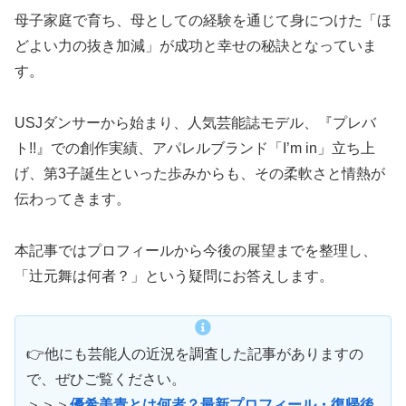
母子家庭で育ち、母としての経験を通じて身につけた「ほ
どよい力の抜き加減」が成功と幸せの秘訣となっていま
す。
USJダンサーから始まり、人気芸能誌モデル、『プレバ
ト!!』での創作実績、アパレルブランド「I’m in」立ち上
げ、第3子誕生といった歩みからも、その柔軟さと情熱が
伝わってきます。
本記事ではプロフィールから今後の展望までを整理し、
「辻元舞は何者？」という疑問にお答えします。
👉他にも芸能人の近況を調査した記事がありますの
で、ぜひご覧ください。
＞＞＞
優希美青とは何者？最新プロフィール・復帰後