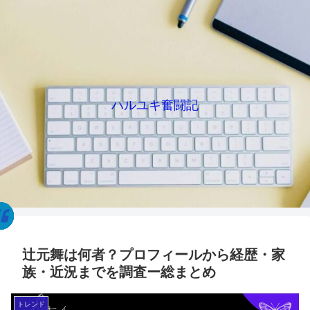
ハルユキ奮闘記
辻元舞は何者？プロフィールから経歴・家
族・近況までを調査ー総まとめ
トレンド