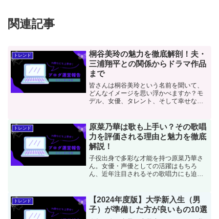
関連記事
桐谷美玲の魅力を徹底解剖！夫・
トレンド
三浦翔平との関係からドラマ作品
まで
皆さんは桐谷美玲という名前を聞いて、
どんなイメージを思い浮かべますか？モ
デル、女優、タレント、そして幸せな家
庭を築く妻と母。彼女は多彩な顔を持
ち、日本のエンターテイメント界で長年
にわたり輝き続けています。特に注目し
原菜乃華は歌も上手い？その歌唱
トレンド
たいのは、人気俳優である三...
力を評価される理由と魅力を徹底
解説！
子役出身で多彩な才能を持つ原菜乃華さ
ん。女優・声優としての活躍はもちろ
ん、近年注目されるその歌唱力にも迫り
ます。『あんぱん』『すずめの戸締ま
り』『推しの子』など話題作で見せた魅
力や努力の軌跡を徹底解説！
【2024年度版】大学新入生（男
トレンド
子）が準備した方が良いもの10選