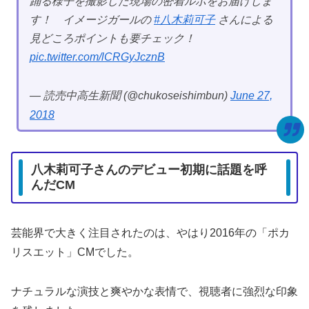
踊る様子を撮影した現場の密着ルポをお届けしま
す！ イメージガールの
#八木莉可子
さんによる
見どころポイントも要チェック！
pic.twitter.com/lCRGyJcznB
— 読売中高生新聞 (@chukoseishimbun)
June 27,
2018
八木莉可子さんのデビュー初期に話題を呼
んだCM
芸能界で大きく注目されたのは、やはり2016年の「ポカ
リスエット」CMでした。
ナチュラルな演技と爽やかな表情で、視聴者に強烈な印象