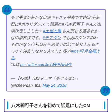
チア🌟ダン新たな出演キャスト発表です❗️柳沢有紀
役に#ポカリダンス で話題の#八木莉可子 さんが出
演決定しました✨
#土屋太鳳
さん演じる藤谷わか
ばの親友役です。
#チアダン
でもあのダンスみれ
るのかな？😏初日からお笑いの話で盛り上がるさ
っそく仲良しなお２人でした😘🎶
#tbs
#7月金曜よ
る
10時
pic.twitter.com/kUWFPNlvMY
— 【公式】TBSドラマ「チア☆ダン」
(@cheerdan_tbs)
May 24, 2018
八木莉可子さんを初めて話題にしたCM