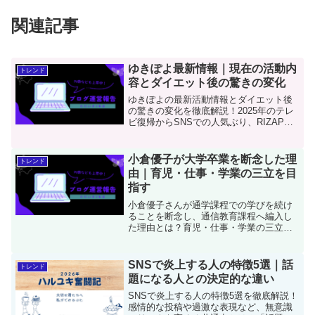
関連記事
ゆきぽよ最新情報｜現在の活動内
トレンド
容とダイエット後の驚きの変化
ゆきぽよの最新活動情報とダイエット後
の驚きの変化を徹底解説！2025年のテレ
ビ復帰からSNSでの人気ぶり、RIZAPで
の成功とリバウンド、そして12kg減量達
成まで。現在50kgをキープする健康美の
秘訣とファンの反応もご紹介。国民的ギ
小倉優子が大学卒業を断念した理
トレンド
ャルから大人の魅力あふれる姿への進化
由｜育児・仕事・学業の三立を目
をお見逃しなく！
指す
小倉優子さんが通学課程での学びを続け
ることを断念し、通信教育課程へ編入し
た理由とは？育児・仕事・学業の三立に
挑んだ軌跡を振り返り、白百合女子大学
での挑戦から日本女子大学食物学科への
転身という、自分らしい学びの道を選ん
SNSで炎上する人の特徴5選｜話
トレンド
だ前向きな決断を解説します。
題になる人との決定的な違い
SNSで炎上する人の特徴5選を徹底解説！
感情的な投稿や過激な表現など、無意識