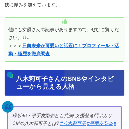
技に厚みを加えています。
他にも女優さんの記事がありますので、ぜひご覧くだ
さい。↓↓↓
＞＞＞
日向未来が可愛いと話題に！プロフィール・活
動・経歴を徹底調査
八木莉可子さんのSNSやインタビ
ューから見える人柄
欅坂46・平手友梨奈とも共演! 女優登竜門ポカリ
CMの八木莉可子とは?
#八木莉可子
#平手友梨奈
#