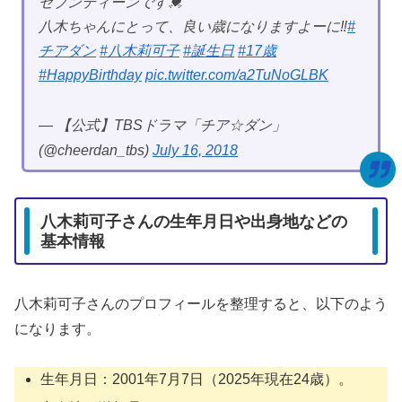
セブンティーンです💓
八木ちゃんにとって、良い歳になりますよーに‼️
#
チアダン
#八木莉可子
#誕生日
#17歳
#HappyBirthday
pic.twitter.com/a2TuNoGLBK
— 【公式】TBSドラマ「チア☆ダン」
(@cheerdan_tbs)
July 16, 2018
八木莉可子さんの生年月日や出身地などの
基本情報
八木莉可子さんのプロフィールを整理すると、以下のよう
になります。
生年月日：2001年7月7日（2025年現在24歳）。