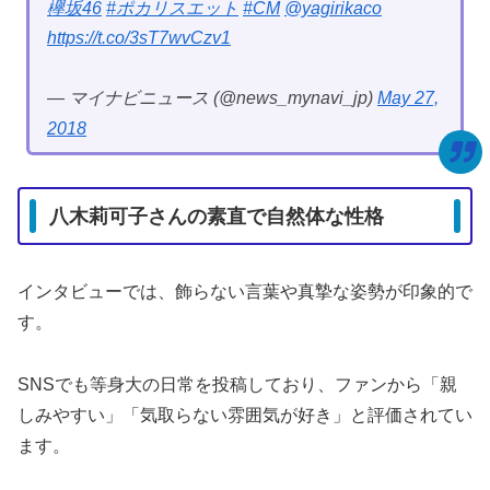
欅坂46
#ポカリスエット
#CM
@yagirikaco
https://t.co/3sT7wvCzv1
— マイナビニュース (@news_mynavi_jp)
May 27,
2018
八木莉可子さんの素直で自然体な性格
インタビューでは、飾らない言葉や真摯な姿勢が印象的で
す。
SNSでも等身大の日常を投稿しており、ファンから「親
しみやすい」「気取らない雰囲気が好き」と評価されてい
ます。