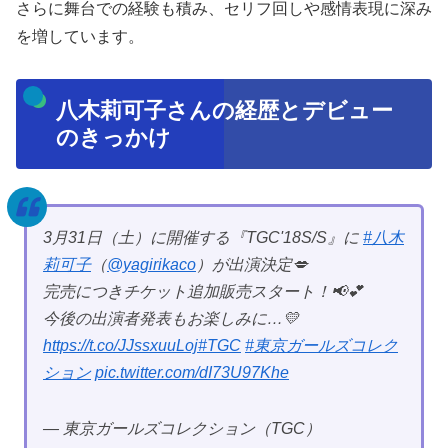
さらに舞台での経験も積み、セリフ回しや感情表現に深み
を増しています。
八木莉可子さんの経歴とデビュー
のきっかけ
3月31日（土）に開催する『TGC'18S/S』に
#八木
莉可子
（
@yagirikaco
）が出演決定💋
完売につきチケット追加販売スタート！📢💕
今後の出演者発表もお楽しみに…💛
https://t.co/JJssxuuLoj
#TGC
#東京ガールズコレク
ション
pic.twitter.com/dI73U97Khe
— 東京ガールズコレクション（TGC）