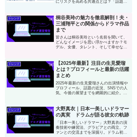
にリスクを高める共通点とは？「話題に
なる人」との決定的な違いや、拡散の仕
組み、投稿前に確認すべき対策も紹介。
トラブルを避け、信頼を積み上げたい方
桐谷美玲の魅力を徹底解剖！夫・
トレンド
は必見です。
三浦翔平との関係からドラマ作品
まで
皆さんは桐谷美玲という名前を聞いて、
どんなイメージを思い浮かべますか？モ
デル、女優、タレント、そして幸せな家
庭を築く妻と母。彼女は多彩な顔を持
ち、日本のエンターテイメント界で長年
にわたり輝き続けています。特に注目し
【2025年最新】注目の生見愛瑠
トレンド
たいのは、人気俳優である三...
とは？プロフィールと最新の活躍
まとめ
2025年最新の生見愛瑠さんの出演情報や
プロフィール、話題の近況、SNSでの人
気、今後の展望までを網羅的に紹介。多
方面で活躍中の彼女の“今”に迫ります。
大野真衣｜日本一美しいドラマー
トレンド
の真実 ドラムが語る彼女の軌跡
「日本一美しいドラマー」大野真衣の演
奏技術や練習法、グラビアとの両立、フ
ァンとの交流までを深掘り。ドラム初心