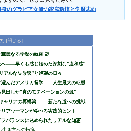
りますので、ぜひご覧ください。
出身のグラビア女優の家庭環境と学歴志向
次
華麗なる学歴の軌跡 🌸
へ――早くも感じ始めた深刻な”違和感”
リアルな失敗談”と絶望の日々
”選んだアメリカ留学――人生最大の転機
見出した”真のモチベーションの源”
キャリアの再構築”――新たな道への挑戦
ャリアウーマンが学べる実践的ヒント
イフバランスに込められたリアルな知恵
い生き方への転換