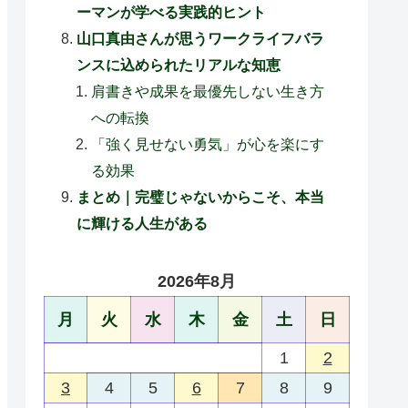
ーマンが学べる実践的ヒント
山口真由さんが思うワークライフバラ
ンスに込められたリアルな知恵
肩書きや成果を最優先しない生き方
への転換
「強く見せない勇気」が心を楽にす
る効果
まとめ｜完璧じゃないからこそ、本当
に輝ける人生がある
2026年8月
月
火
水
木
金
土
日
1
2
3
4
5
6
7
8
9