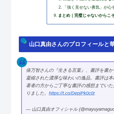
「強く見せない勇気」が心
まとめ｜完璧じゃないからこ
山口真由さんのプロフィールと華
俵万智さんの『生きる言葉』、書評を書か
凝縮された濃厚な味わいの逸品。書評は本
著者の方からご丁寧な書評の感想までいた
りました。
https://t.co/DepjPk0c0r
— 山口真由オフィシャル (@mayuyamaguch