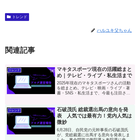
トレンド
ハルユキ父ちゃん
関連記事
マキタスポーツ現在の活躍総まと
トレンド
め｜テレビ・ライブ・私生活まで
2025年現在のマキタスポーツさんの活動
を総まとめ。テレビ・映画・ライブ・著
書・SNS・私生活まで、今最も注目され
る理由を徹底解説！最新の出演情報も網
羅。
石破茂氏 総裁選出馬の意向を発
トレンド
表 人気では最有力！党内人気は
微妙
6月28日、自民党の元幹事長の石破茂氏
が、党総裁選に出馬する意向を発表しま
した。裏金問題で衆院選と参院選に危機