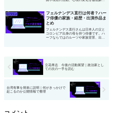
説。舞台やナレーション、SNSで見せる
今の魅力を紹介します。
フェルナンデス直行は何者？ハー
トレンド
フ俳優の家族・経歴・出演作品ま
とめ
フェルナンデス直行さんは日本人の父と
コロンビア出身の母を持つ俳優です。ハ
ーフならではのルーツや家族背景、出演
作品や最新の活動、俳優としての魅力を
詳しく紹介します。
立花孝志 今後の活動展望｜政治家とし
ての次の一手を読む
台湾有事を簡単に説明｜何がきっかけで
起こるのか公開情報で整理
コメント