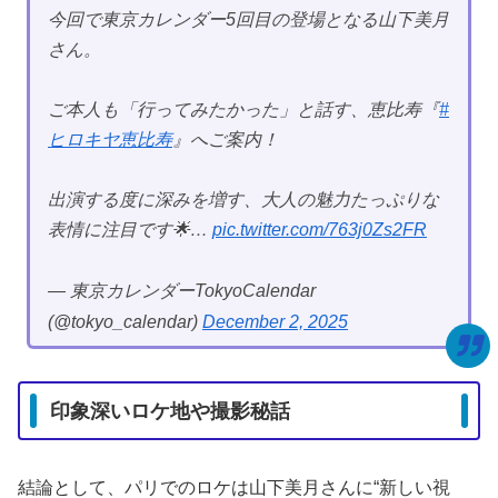
今回で東京カレンダー5回目の登場となる山下美月
さん。
ご本人も「行ってみたかった」と話す、恵比寿『
#
ヒロキヤ恵比寿
』へご案内！
出演する度に深みを増す、大人の魅力たっぷりな
表情に注目です🌟…
pic.twitter.com/763j0Zs2FR
— 東京カレンダーTokyoCalendar
(@tokyo_calendar)
December 2, 2025
印象深いロケ地や撮影秘話
結論として、パリでのロケは山下美月さんに“新しい視