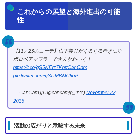
これからの展望と海外進出の可能
性
【11／23のコーデ】山下美月がぐるぐる巻きに♡
ポロベアマフラーで大人かわいく！
https://t.co/gS5NErz7Kn
#CanCam
pic.twitter.com/qSDMBMCkqP
— CanCam.jp (@cancamjp_info)
November 22,
2025
活動の広がりと示唆する未来