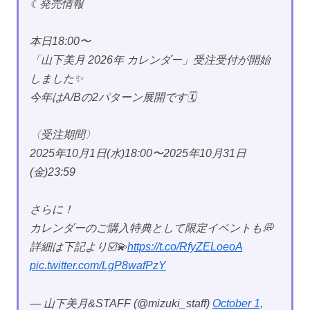
☾発売情報
本日18:00〜
「山下美月 2026年 カレンダー」受注受付が開始
しました✨
今年はA/Bの2パターン展開です🗓️
〈受注期間〉
2025年10月1日(水)18:00〜2025年10月31日
(金)23:59
さらに！
カレンダーのご購入特典として限定イベントも💭
詳細は下記より☑️💫
https://t.co/RfyZELoeoA
pic.twitter.com/LgP8wafPzY
— 山下美月&STAFF (@mizuki_staff)
October 1,