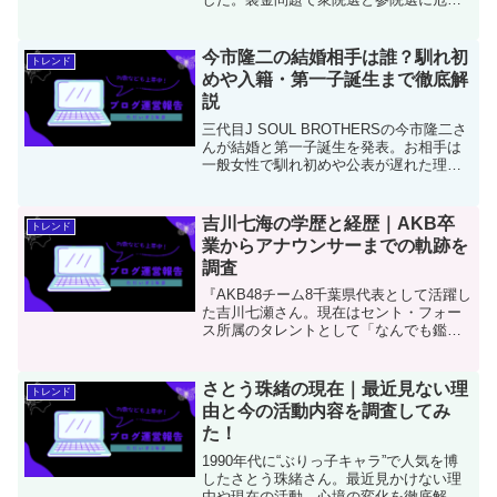
感が強まっている時期だけに、石破氏の
知名度と人気に期待が増すのも無理はあ
りません。石破氏は、鳥取一区選出で、
今市隆二の結婚相手は誰？馴れ初
トレンド
当選12回の有力者です...
めや入籍・第一子誕生まで徹底解
説
三代目J SOUL BROTHERSの今市隆二さ
んが結婚と第一子誕生を発表。お相手は
一般女性で馴れ初めや公表が遅れた理由
も注目されています。ファンの反応や今
後の活動もまとめました。
吉川七海の学歴と経歴｜AKB卒
トレンド
業からアナウンサーまでの軌跡を
調査
『AKB48チーム8千葉県代表として活躍し
た吉川七瀬さん。現在はセント・フォー
ス所属のタレントとして「なんでも鑑定
団」などで活躍中。学歴や経歴、今後の
夢までを詳しく紹介します。
さとう珠緒の現在｜最近見ない理
トレンド
由と今の活動内容を調査してみ
た！
1990年代に“ぶりっ子キャラ”で人気を博
したさとう珠緒さん。最近見かけない理
由や現在の活動、心境の変化を徹底解