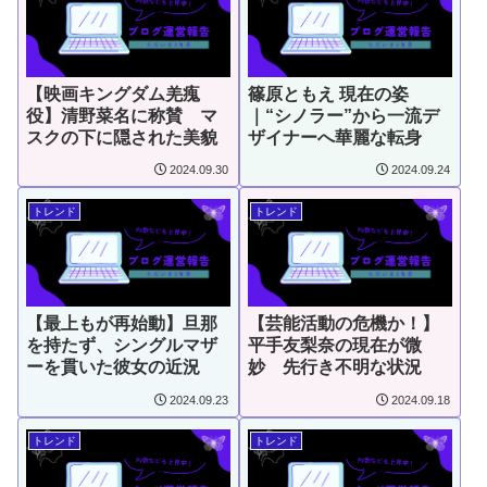
【映画キングダム羌瘣
篠原ともえ 現在の姿
役】清野菜名に称賛 マ
｜“シノラー”から一流デ
スクの下に隠された美貌
ザイナーへ華麗な転身
2024.09.30
2024.09.24
トレンド
トレンド
【最上もが再始動】旦那
【芸能活動の危機か！】
を持たず、シングルマザ
平手友梨奈の現在が微
ーを貫いた彼女の近況
妙 先行き不明な状況
2024.09.23
2024.09.18
トレンド
トレンド