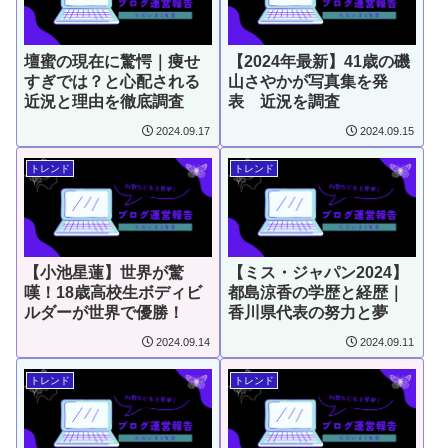
壇蜜の現在に驚愕｜痩せ
【2024年最新】41歳の磯
すぎでは？と心配される
山さやかが写真集を発
近況と理由を徹底調査
表 近況を調査
2024.09.17
2024.09.15
トレンド
トレンド
【小池星蓮】世界が驚
【ミス・ジャパン2024】
嘆！18歳高校生ボディビ
都島涼香の学歴と経歴｜
ルダーが世界で優勝！
香川県代表の努力と夢
2024.09.14
2024.09.11
トレンド
トレンド