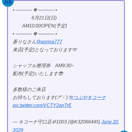
• ───── ✾ ───── •
6月21日(日)
AM10:00OPEN(予定)
• ───── ✾ ───── •
蒼りなさん
@aorina777
来店(予定)となっております🫶
シャッフル整理券 AM9:30~
配布(予定)いたします😎
多数様のご来店
お待ちしております(੭*ˊᵕˋ)੭
#つぶやキコーナ
pic.twitter.com/VCTY2anTrE
— キコーナ守口店＠1003 (@K32066445)
June 20,
2026