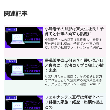
関連記事
小澤陽子の旦那は東大生社長！子
トレンド
育てと仕事の両立も話題に
小澤陽子さんの旦那は現役東大生社長！
年齢差や馴れ初め、子育てと仕事の両
立、話題の私服ファッションまで網羅的
に紹介。家族構成や過去の恋愛事情にも
触れた最新情報満載のまとめブログで
す。
長澤茉里奈は何者？可愛い見た目
トレンド
と裏腹に、合法ロリプロ雀士が描
く未来
可愛い見た目と裏腹に、芯の強さと努力
でプロ雀士として活躍する長澤茉里奈さ
ん。グラビアやタレント活動、YouTube
出演など多彩な魅力と、麻雀に懸ける情
熱をファン目線で温かく紹介します。
フェルナンデス直行は何者？ハー
トレンド
フ俳優の家族・経歴・出演作品ま
とめ