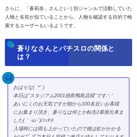
さらに、「蒼莉奈」さんという別ジャンルで活動していた
人物と名前が似ていることから、人物を確認する目的で検
索するユーザーもいるようです。
蒼りなさんとパチスロの関係と
は？
おはりな( ˙꒳​˙ )
本日は"スタジアム2001徳島鴨島店様"です.ᐟ.ᐟ
あいにくのお天気ですが朝から100名近いお客様
にお集まり頂き、蒼りなは何とか転生2着座出来ま
した(｀･ω･´)/ｼｭﾀｯ!
入場時には雨も上がっていたので後は虹がかかる
だけ( *¯ ꒳¯*)本日も皆様ご来店お待ちしております