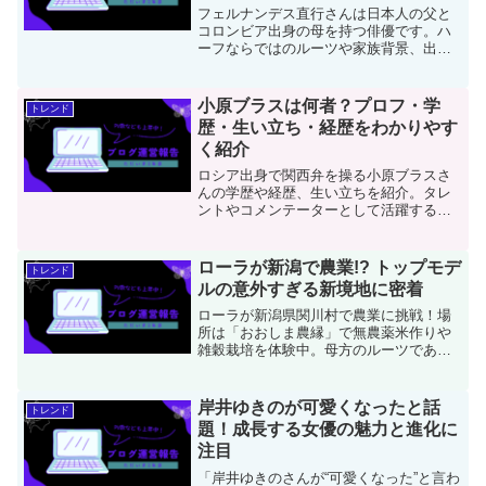
フェルナンデス直行さんは日本人の父と
コロンビア出身の母を持つ俳優です。ハ
ーフならではのルーツや家族背景、出演
作品や最新の活動、俳優としての魅力を
詳しく紹介します。
小原ブラスは何者？プロフ・学
トレンド
歴・生い立ち・経歴をわかりやす
く紹介
ロシア出身で関西弁を操る小原ブラスさ
んの学歴や経歴、生い立ちを紹介。タレ
ントやコメンテーターとして活躍する彼
の個性やアイデンティティに迫り、何者
なのかをわかりやすく解説します。
ローラが新潟で農業!? トップモデ
トレンド
ルの意外すぎる新境地に密着
ローラが新潟県関川村で農業に挑戦！場
所は「おおしま農縁」で無農薬米作りや
雑穀栽培を体験中。母方のルーツである
新潟で1年間の本格農業修行に密着。食へ
の感謝と自然農業の魅力を発信するロー
ラの新たな挑戦を応援レポート。
岸井ゆきのが可愛くなったと話
トレンド
題！成長する女優の魅力と進化に
注目
「岸井ゆきのさんが“可愛くなった”と言わ