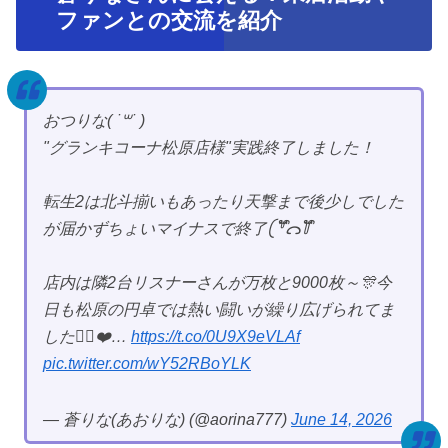
ファンとの交流を紹介
おつりな( ˙꒳​˙ )
"グランキコーナ松原店様"実践終了しました！
転生2は北斗揃いもあったり天撃まで後少しでした
が届かずちょいマイナスで終了𛰧꒷ັᩙᯋ꒦ັᩙ
店内は隣2台リスナーさんが万枚と9000枚～🎊今
日も松原の円卓では熱い闘いが繰り広げられてま
した✊🏻❤️…
https://t.co/0U9X9eVLAf
pic.twitter.com/wY52RBoYLK
— 蒼りな(あおりな) (@aorina777)
June 14, 2026