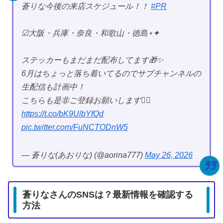
蒼りな今後の来店スケジュール！！
#PR
︎︎︎︎︎︎☑︎大阪・兵庫・奈良・和歌山・徳島⋆✦
ステッカーもまだまだ配布してます🎁✨️
6月はちょっと落ち着いてるのでサブチャンネルの
生配信も計画中！
こちらも是非ご登録お願いします❤️‍🔥
https://t.co/bK9UlbYfQd
pic.twitter.com/FuNCTODnW5
— 蒼りな(あおりな) (@aorina777)
May 26, 2026
蒼りなさんのSNSは？最新情報を確認する
方法