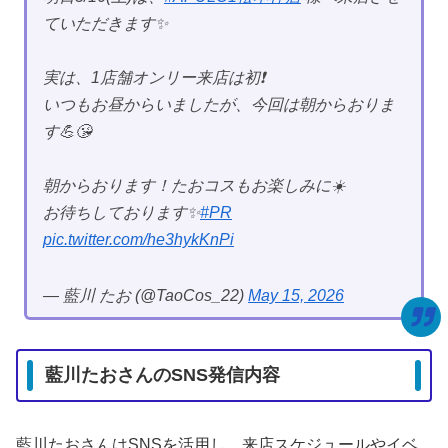
ていただきます✨
実は、1店舗オンリー来店は初❗️
いつもお昼からいましたが、今回は朝からおりま
す💪😘
朝からおります！たおコスもお楽しみに☀️
お待ちしております✨
#PR
pic.twitter.com/he3hykKnPi
— 藍川 たお (@TaoCos_22)
May 15, 2026
藍川たおさんのSNS発信内容
藍川たおさんはSNSを活用し、来店スケジュールやイベ