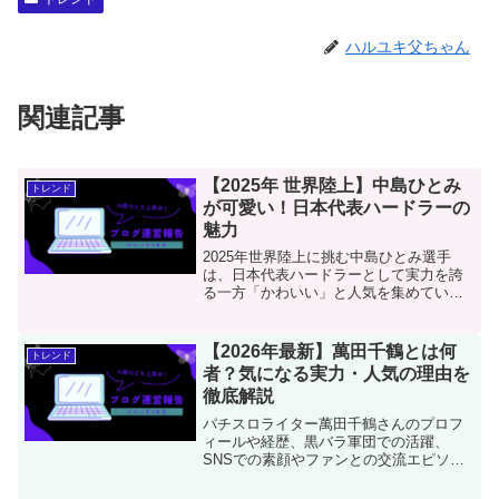
ハルユキ父ちゃん
関連記事
【2025年 世界陸上】中島ひとみ
トレンド
が可愛い！日本代表ハードラーの
魅力
2025年世界陸上に挑む中島ひとみ選手
は、日本代表ハードラーとして実力を誇
る一方「かわいい」と人気を集めていま
す。プロフィールや成績、性格、SNSで
の素顔、今後の大会予定までファン目線
で魅力を徹底紹介します。
【2026年最新】萬田千鶴とは何
トレンド
者？気になる実力・人気の理由を
徹底解説
パチスロライター萬田千鶴さんのプロフ
ィールや経歴、黒バラ軍団での活躍、
SNSでの素顔やファンとの交流エピソー
ドを網羅。魅力や今後の展望まで徹底解
説します。