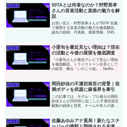
50TAとは何者なのか？狩野英孝
トレンド
さんの音楽活動と楽曲の魅力を解
説
お笑い芸人・狩野英孝さんが“50TA”名義
で展開する音楽活動の魅力を徹底解説。
誕生の経緯、代表曲、最新情報、SNSで
の話題性まで網羅したファン必見のブロ
グです。
小栗旬を最近見ない理由は？現在
トレンド
の活動と今後の展望を徹底調査
『小栗旬さんが最近テレビで見ない理由
を徹底解説。トライストーン社長として
の経営、舞台「いのこり組」、Netflixド
ラマ『浪漫匿名者（Romance
Anonymous）』など最新の活動と今後の
展望を紹介します。
岡田紗佳の不適切発言の背景｜役
トレンド
満ボディを武器に麻雀界を牽引
この記事では、モデル・プロ雀士の岡田
紗佳さんが2025年に起こした不適切発言
騒動の経緯と背景、チームや本人の謝罪
対応、今後の展望までを事実に基づいて
わかりやすく解説しています。麻雀界の
話題や炎上事案を正確な情報で知りたい
佐藤あゆみアナ退局！新たなステ
トレンド
方に最適です。
ージへの挑戦と期待される未来