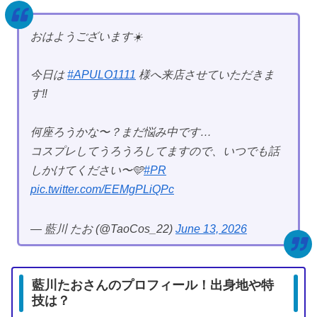
おはようございます☀️
今日は
#APULO1111
様へ来店させていただきま
す‼️
何座ろうかな〜？まだ悩み中です…
コスプレしてうろうろしてますので、いつでも話
しかけてください〜🩵
#PR
pic.twitter.com/EEMgPLiQPc
— 藍川 たお (@TaoCos_22)
June 13, 2026
藍川たおさんのプロフィール！出身地や特
技は？