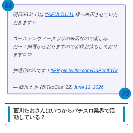
明日6/13(土)は
#APULO1111
様へ来店させていた
だきます✨
ゴールデンウィークぶりの来店なので楽しみ
だ〜！抽選からおりますので皆様お待ちしており
ます☺️🩵
抽選⏰9:30です！
#PR
pic.twitter.com/DqP2ctEtTk
— 藍川 たお (@TaoCos_22)
June 12, 2026
藍川たおさんはいつからパチスロ業界で活
動している？