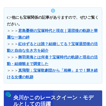
👉
他にも宝塚関係の記事がありますので、ぜひご覧く
ださい。
＞＞＞
君島憂樹の宝塚時代と現在｜退団後の軌跡と華
麗な一族の絆
＞＞＞
紅ゆずるとは誰？結婚してる？宝塚退団後の活
動と自由な生き方を紹介
＞＞＞
舞羽美海とは何者？宝塚時代の軌跡と現在の活
動・結婚観まで調査した
＞＞＞
真飛聖：宝塚歌劇団から「相棒」まで！輝き続
ける女優の軌跡
央川かこのレースクイーン・モデ
ルとしての活躍