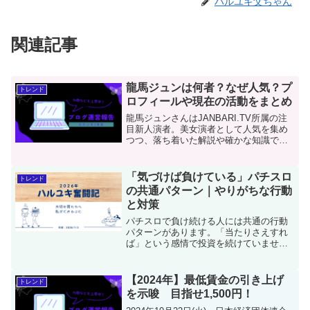
ハルユキ父ちゃん
関連記事
龍馬ジュンは何者？なぜ人気？プ
トレンド
ロフィールや現在の活動をまとめ
龍馬ジュンさんはJANBARI.TV所属の注
目新人演者。美女演者として人気を集め
つつ、落ち着いた解説や確かな知識でフ
ァンを魅了しています。プロフィールや
経歴、出演番組、今後の期待を徹底解
説。
「気づけば負けている」パチスロ
トレンド
の共通パターン｜やりがちな行動
と対策
パチスロで負け続ける人には共通の行動
パターンがあります。「当たりさえすれ
ば」という感情で投資を続けていません
か？実体験に基づき、感覚頼りの台選び
や辞め時の判断をどう変えるべきか、収
支を安定させる具体的な改善策と心の持
【2024年】最低賃金の引き上げ
トレンド
ち方を解説します。
を示唆 目指せ1,500円！