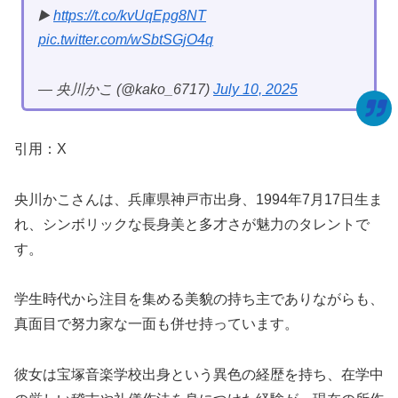
▶️
https://t.co/kvUqEpg8NT
pic.twitter.com/wSbtSGjO4q
— 央川かこ (@kako_6717)
July 10, 2025
引用：X
央川かこさんは、兵庫県神戸市出身、1994年7月17日生ま
れ、シンボリックな長身美と多才さが魅力のタレントで
す。
学生時代から注目を集める美貌の持ち主でありながらも、
真面目で努力家な一面も併せ持っています。
彼女は宝塚音楽学校出身という異色の経歴を持ち、在学中