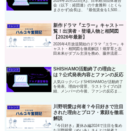
2024年10月22日(火)、日本経済団体連合
会（以下：経団連）の十倉雅和（とくら
まさかず)会長は、『最低賃金を1,500円/
時』へ引き上げることに対し、否定的な
意見は、混乱を招くとの意見を表明しま
した。2024年度の最低賃金は、全国平
新作ドラマ『エラー』キャスト一
トレンド
均...
覧！出演者・登場人物と相関図
【2026年最新】
2026年4月放送開始のドラマ『エラー』キ
ャスト・相関図を徹底解説！畑芽育と志
田未来がダブル主演を務め、藤井流星、
榊原郁恵、岡田義徳、栗山千明ら豪華出
演陣が共演。ある死をきっかけに動き出
す、罪と秘密を抱えた二人の奇妙な友情
SHISHAMO活動終了の理由と
トレンド
と衝撃のサスペンスに注目です。
は？公式発表内容とファンの反応
人気ロックバンドSHISHAMOが活動終了
を発表。理由や背景、ラストライブの詳
細、メンバーの今後、ファンの反応まで
徹底解説。活動を振り返りながら未来へ
の希望を探ります。
川野明愛は何者？今日好きで注目
トレンド
された理由とプロフ・素顔を徹底
解説
『今日好き』夏休み編2024で注目を集め
た川野明愛（めいあ）さんとは何者？