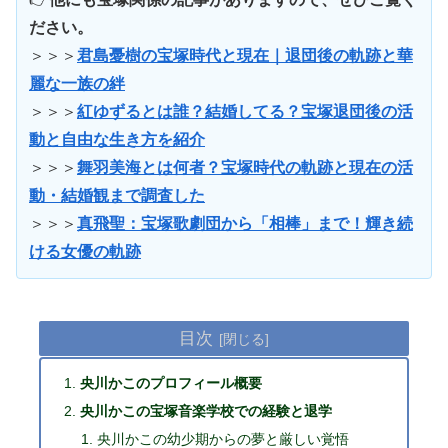
ださい。
＞＞＞
君島憂樹の宝塚時代と現在｜退団後の軌跡と華
麗な一族の絆
＞＞＞
紅ゆずるとは誰？結婚してる？宝塚退団後の活
動と自由な生き方を紹介
＞＞＞
舞羽美海とは何者？宝塚時代の軌跡と現在の活
動・結婚観まで調査した
＞＞＞
真飛聖：宝塚歌劇団から「相棒」まで！輝き続
ける女優の軌跡
目次
央川かこのプロフィール概要
央川かこの宝塚音楽学校での経験と退学
央川かこの幼少期からの夢と厳しい覚悟