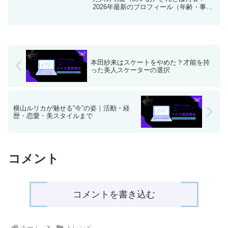
2026年最新のプロフィール（年齢・事務
所）から、美少女図鑑での驚きの経歴、
番組での恋愛観まで徹底解説。せなめい
カップルのその後や、現在のモデル活動
の素顔に迫ります。
本田紗来はスケートをやめた？才能を持
った美人スケーターの選択
横山ルリカが魅せる“今”の姿｜活動・経
歴・恋愛・美スタイルまで
コメント
コメントを書き込む
ホーム
トレンド