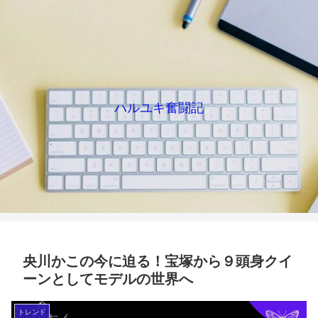
ハルユキ奮闘記
央川かこの今に迫る！宝塚から９頭身クイ
ーンとしてモデルの世界へ
トレンド