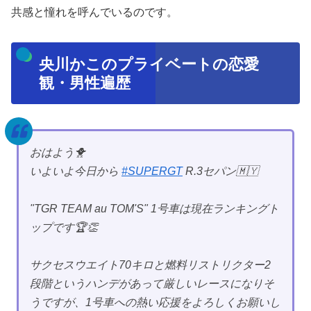
共感と憧れを呼んでいるのです。
央川かこのプライベートの恋愛
観・男性遍歴
おはよう🐥
いよいよ今日から
#SUPERGT
R.3セパン🇲🇾
"TGR TEAM au TOM'S" 1号車は現在ランキングト
ップです🏆👏
サクセスウエイト70キロと燃料リストリクター2
段階というハンデがあって厳しいレースになりそ
うですが、1号車への熱い応援をよろしくお願いし