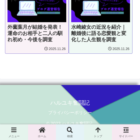
外薗葉月が結婚を発表！
水崎綾女の近況を紹介｜
運命のお相手と二人の馴
離婚後に語る恋愛観と変
れ初め・今後を調査
化した人生観を調査
2025.11.26
2025.11.26
ハルユキ奮闘記
プライバシーポリシー
© 2023 ハルユキ奮闘記.
メニュー
ホーム
検索
トップ
サイドバー