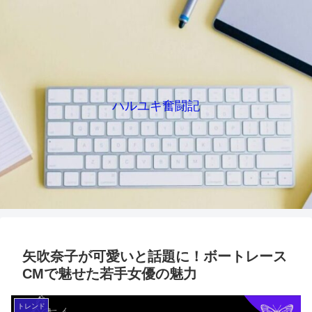
ハルユキ奮闘記
矢吹奈子が可愛いと話題に！ボートレース
CMで魅せた若手女優の魅力
トレンド