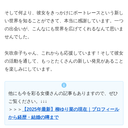
そして何より、彼女をきっかけにボートレースという新し
い世界を知ることができて、本当に感謝しています。一つ
の出会いが、こんなにも世界を広げてくれるなんて思いま
せんでした。
矢吹奈子ちゃん、これからも応援しています！そして彼女
の活動を通して、もっとたくさんの新しい発見があること
を楽しみにしています。
他にも今を彩る女優さんの記事もありますので、ぜひ
ご覧ください。↓↓↓
＞＞＞
【2025年最新】柳ゆり菜の現在｜プロフィール
から経歴・結婚の噂まで