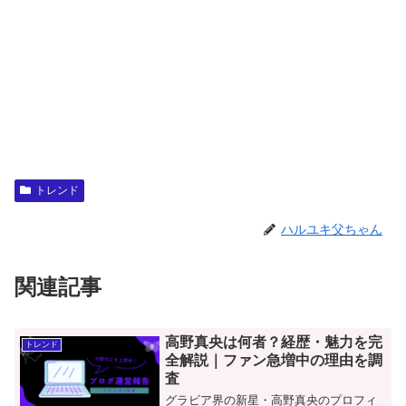
トレンド
ハルユキ父ちゃん
関連記事
高野真央は何者？経歴・魅力を完
トレンド
全解説｜ファン急増中の理由を調
査
グラビア界の新星・高野真央のプロフィ