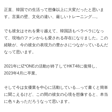
正直、韓国での生活って想像以上に大変だったと思いま
す。言葉の壁、文化の違い、厳しいトレーニング…。
でも彼女はそれを乗り越えて、韓国語もペラペラになっ
て、現地のファンからも愛される存在になりました。この
経験が、今の彼女の表現力の豊かさにつながっているんだ
なって思います。
2021年にIZ*ONEの活動が終了してHKT48に復帰し、
2023年4月に卒業。
そして今は女優業を中心に活動している…って書くと簡単
に聞こえるけど、この間の彼女の心境を想像すると、本当
に色々あっただろうなって思います。