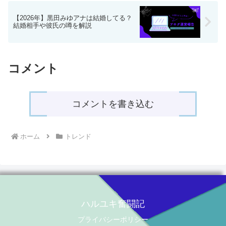
【2026年】黒田みゆアナは結婚してる？
結婚相手や彼氏の噂を解説
コメント
コメントを書き込む
ホーム
トレンド
ハルユキ奮闘記
プライバシーポリシー