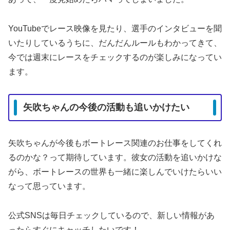
YouTubeでレース映像を見たり、選手のインタビューを聞
いたりしているうちに、だんだんルールもわかってきて、
今では週末にレースをチェックするのが楽しみになってい
ます。
矢吹ちゃんの今後の活動も追いかけたい
矢吹ちゃんが今後もボートレース関連のお仕事をしてくれ
るのかな？って期待しています。彼女の活動を追いかけな
がら、ボートレースの世界も一緒に楽しんでいけたらいい
なって思っています。
公式SNSは毎日チェックしているので、新しい情報があ
ったらすぐにキャッチしたいです！