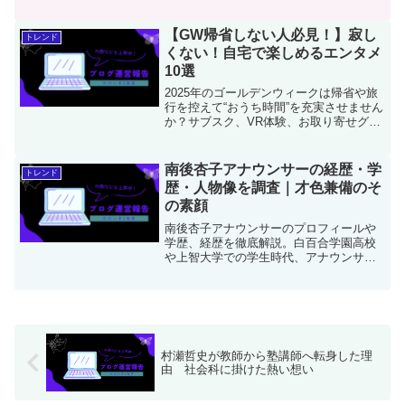
ンデレラストーリー」をたどります。絶
望の闇から、言葉の力で未来を切り開い
た彼女の“生きる力”のメッセージを受け取
【GW帰省しない人必見！】寂し
トレンド
ってください。
くない！自宅で楽しめるエンタメ
10選
2025年のゴールデンウィークは帰省や旅
行を控えて“おうち時間”を充実させません
か？サブスク、VR体験、お取り寄せグル
メなど、自宅で楽しめる最新エンタメ10
選を紹介します！
南後杏子アナウンサーの経歴・学
トレンド
歴・人物像を調査｜才色兼備のそ
の素顔
南後杏子アナウンサーのプロフィールや
学歴、経歴を徹底解説。白百合学園高校
や上智大学での学生時代、アナウンサー
としての成長、SNSでの評判まで網羅的
に紹介します。
村瀬哲史が教師から塾講師へ転身した理
由 社会科に掛けた熱い想い