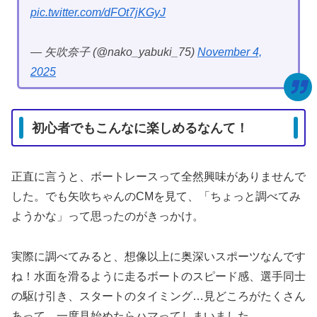
pic.twitter.com/dFOt7jKGyJ
— 矢吹奈子 (@nako_yabuki_75)
November 4,
2025
初心者でもこんなに楽しめるなんて！
正直に言うと、ボートレースって全然興味がありませんで
した。でも矢吹ちゃんのCMを見て、「ちょっと調べてみ
ようかな」って思ったのがきっかけ。
実際に調べてみると、想像以上に奥深いスポーツなんです
ね！水面を滑るように走るボートのスピード感、選手同士
の駆け引き、スタートのタイミング…見どころがたくさん
あって、一度見始めたらハマってしまいました。