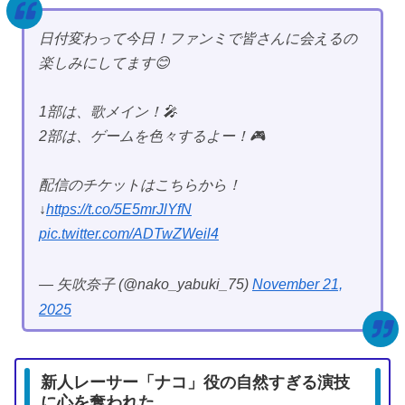
日付変わって今日！ファンミで皆さんに会えるの
楽しみにしてます😊
1部は、歌メイン！🎤
2部は、ゲームを色々するよー！🎮
配信のチケットはこちらから！
↓
https://t.co/5E5mrJlYfN
pic.twitter.com/ADTwZWeil4
— 矢吹奈子 (@nako_yabuki_75)
November 21,
2025
新人レーサー「ナコ」役の自然すぎる演技
に心を奪われた