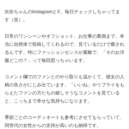
矢吹ちゃんのInstagramとX、毎日チェックしちゃってま
す（笑）。
日常のワンシーンやオフショット、お仕事の裏側まで、本
当に自然体で投稿してくれるので、見ているだけで癒され
るんです。特にファッションセンスが素敵で、「そのお洋
服どこの？」って毎回思っちゃいます。
コメント欄でのファンとのやり取りも温かくて、彼女の人
柄の良さがにじみ出ています。「いいね」やリプライをも
らえたファンの方たちの嬉しそうなコメントを見ている
と、こっちまで幸せな気持ちになります。
季節ごとのコーディネートも参考にさせてもらっていて、
同世代の女性からの支持が高いのも納得です。