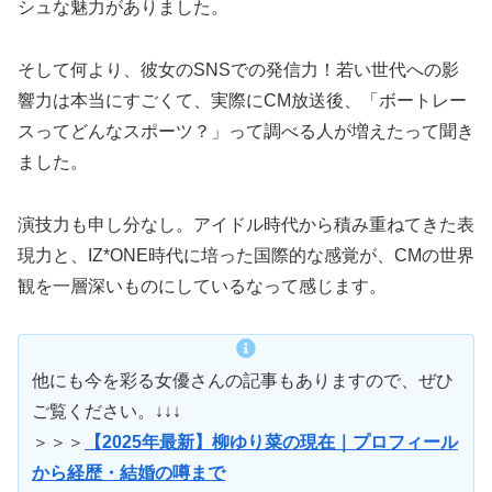
シュな魅力がありました。
そして何より、彼女のSNSでの発信力！若い世代への影
響力は本当にすごくて、実際にCM放送後、「ボートレー
スってどんなスポーツ？」って調べる人が増えたって聞き
ました。
演技力も申し分なし。アイドル時代から積み重ねてきた表
現力と、IZ*ONE時代に培った国際的な感覚が、CMの世界
観を一層深いものにしているなって感じます。
他にも今を彩る女優さんの記事もありますので、ぜひ
ご覧ください。↓↓↓
＞＞＞
【2025年最新】柳ゆり菜の現在｜プロフィール
から経歴・結婚の噂まで