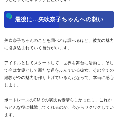
最後に…矢吹奈子ちゃんへの想い
矢吹奈子ちゃんのことを調べれば調べるほど、彼女の魅力
に引き込まれていく自分がいます。
アイドルとしてスタートして、世界を舞台に活動し、そし
て今は女優として新たな道を歩んでいる彼女。その全ての
経験が今の魅力を作り上げているんだなって、本当に感心
します。
ボートレースのCMでの演技も素晴らしかったし、これか
らどんな役に挑戦してくれるのか、今からワクワクしてい
ます。