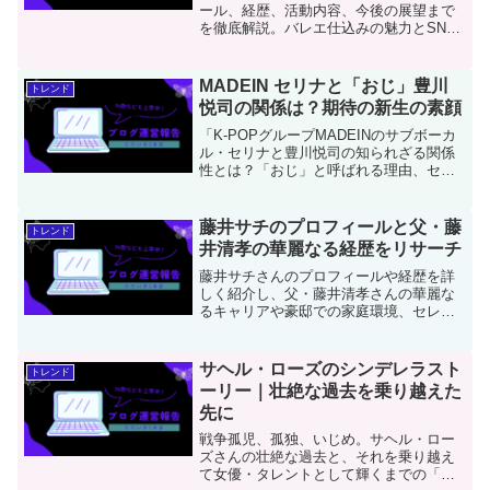
ール、経歴、活動内容、今後の展望まで
を徹底解説。バレエ仕込みの魅力とSNS
での人気の理由も紹介！
MADEIN セリナと「おじ」豊川
トレンド
悦司の関係は？期待の新生の素顔
「K-POPグループMADEINのサブボーカ
ル・セリナと豊川悦司の知られざる関係
性とは？「おじ」と呼ばれる理由、セリ
ナの本名・年齢、日本デビュー秘話まで
徹底解説。二人の意外な共演と今後の活
動予定も公開！セリナの輝かしい将来に
藤井サチのプロフィールと父・藤
トレンド
も注目です。」
井清孝の華麗なる経歴をリサーチ
藤井サチさんのプロフィールや経歴を詳
しく紹介し、父・藤井清孝さんの華麗な
るキャリアや豪邸での家庭環境、セレブ
モデルと呼ばれる理由をわかりやすく解
説します。
サヘル・ローズのシンデレラスト
トレンド
ーリー｜壮絶な過去を乗り越えた
先に
戦争孤児、孤独、いじめ。サヘル・ロー
ズさんの壮絶な過去と、それを乗り越え
て女優・タレントとして輝くまでの「シ