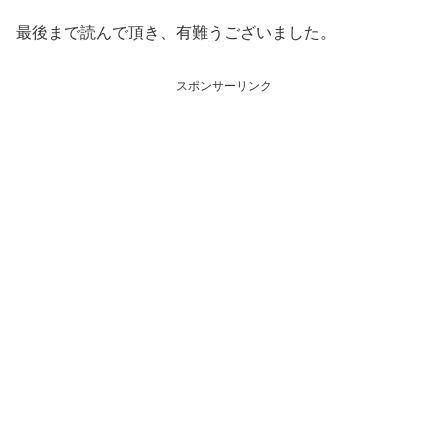
最後まで読んで頂き、有難うございました。
スポンサーリンク