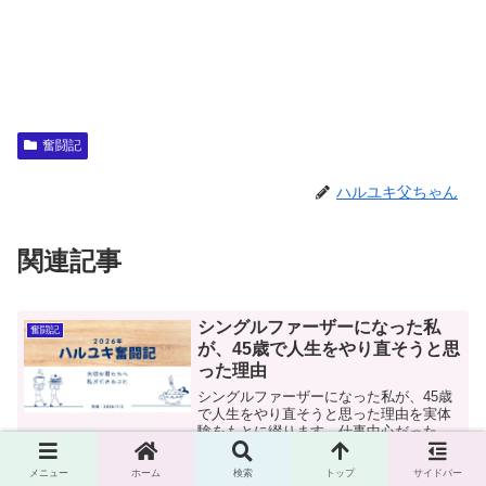
奮闘記
ハルユキ父ちゃん
関連記事
シングルファーザーになった私
奮闘記
が、45歳で人生をやり直そうと思
った理由
シングルファーザーになった私が、45歳
で人生をやり直そうと思った理由を実体
験をもとに綴ります。仕事中心だった
日々、離婚、親権、子どもとの約束を通
して、父親として歩み始めた新しい人生
メニュー
ホーム
検索
トップ
サイドバー
の記録です。